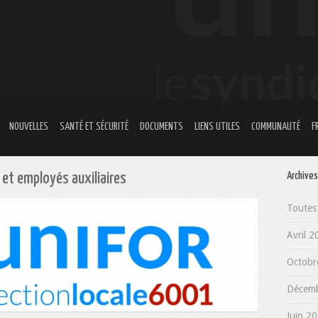
NOUVELLES
SANTÉ ET SÉCURITÉ
DOCUMENTS
LIENS UTILES
COMMUNAUTÉ
F
 et employés auxiliaires
Archives
Toutes 
Avril 2
Octobr
Décemb
Juin 20