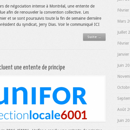
urs de négociation intense à Montréal, une entente de
Février
lue afin de renouveler la convention collective. Les
rnier et se sont poursuivis toute la fin de semaine dernière
Mars 2
résident du syndicat, Jerry Dias. Voir le communiqué ICI
Juillet
Suite →
Février
Janvier
Juin 20
ncluent une entente de principe
Novemb
Octobr
Septem
Août 2
Juin 20