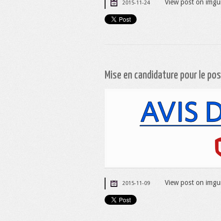
View post on imgu
2015-11-24
Mise en candidature pour le po
View post on imgu
2015-11-09