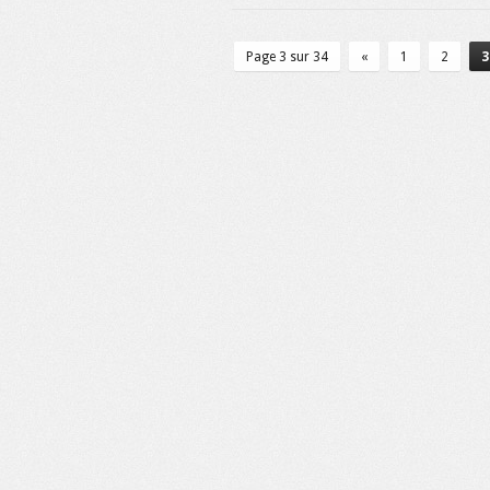
Page 3 sur 34
«
1
2
3