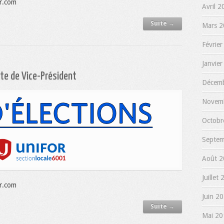
r.com
Avril 2
Suite →
Mars 2
Février
Janvier
ste de Vice-Président
Décemb
Novemb
Octobr
Septem
Août 2
Juillet
r.com
Juin 20
Suite →
Mai 20