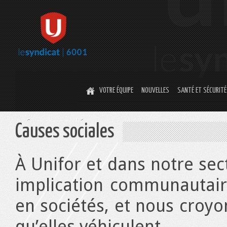
VOTRE ÉQUIPE
NOUVELLES
SANTÉ ET SÉCURITÉ
Communauté
Causes sociales
À Unifor et dans notre sec
implication communautair
en sociétés, et nous croy
qu’elles véhiculent.